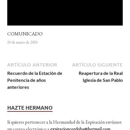
COMUNICADO
20 de marzo de 2020
ARTÍCULO ANTERIOR
ARTÍCULO SIGUIENTE
Recuerdo de la Estación de
Reapertura de la Real
Penitencia de años
Iglesia de San Pablo
anteriores
HAZTE HERMANO
Si quieres pertenecer a la Hermandad de la Expiración envíanos
un correo electrónico a
expiracioncordoba@hotmail.com